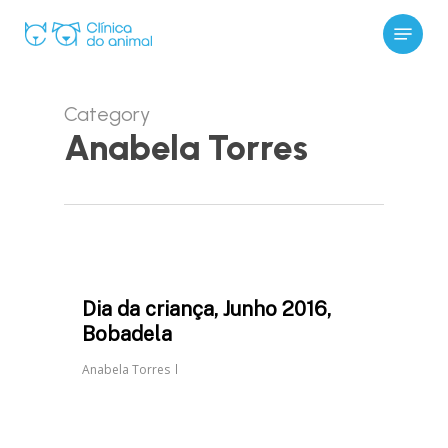
Skip
Menu
to
main
content
Category
Anabela Torres
Dia da criança, Junho 2016,
Bobadela
Anabela Torres