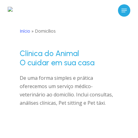
Skip
Menu
to
Close
main
Menu
content
Início
»
Domicílios
Clínica do Animal
O cuidar em sua casa
De uma forma simples e prática
oferecemos um serviço médico-
veterinário ao domicílio. Inclui consultas,
análises clínicas, Pet sitting e Pet táxi.